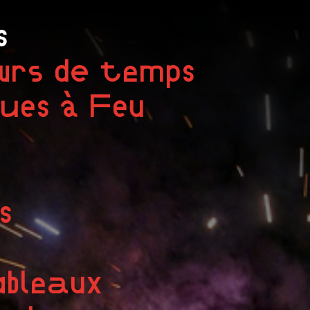
s
urs de temps
gues à Feu
s
ableaux