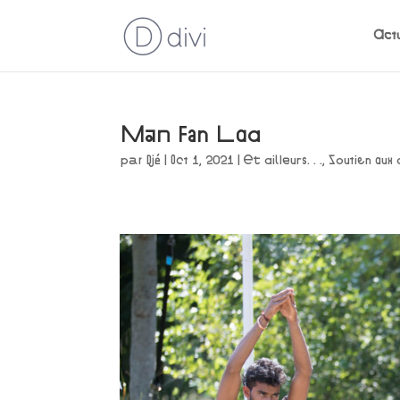
Actu
Man Fan Laa
par
Djé
|
Oct 1, 2021
|
Et ailleurs. . .
,
Soutien aux