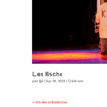
Les Kïschs
par
Djé
|
Sep 24, 2021
|
Créations
« Entrées précédentes