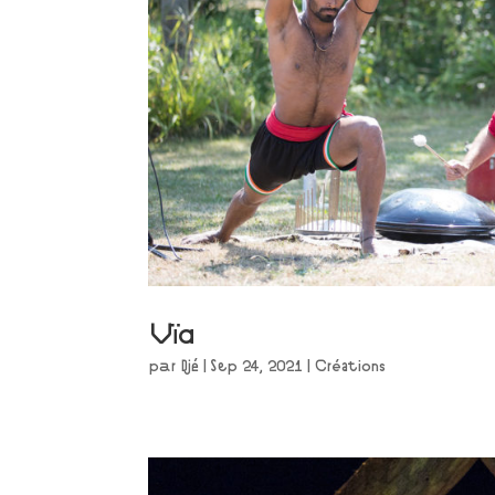
Vïa
par
Djé
|
Sep 24, 2021
|
Créations