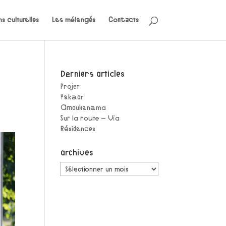
s culturelles
Les mélangés
Contacts
Derniers articles
Projet
Yakaar
Amoukanama
Sur la route – Vïa
Résidences
archives
archives